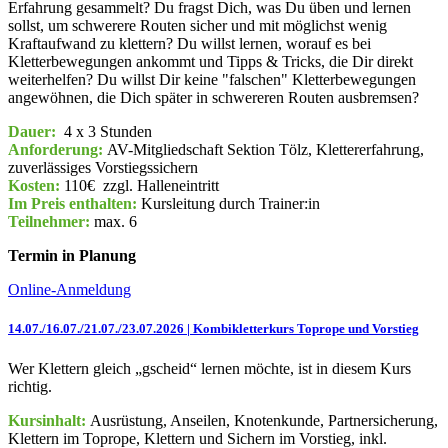
Erfahrung gesammelt? Du fragst Dich, was Du üben und lernen
sollst, um schwerere Routen sicher und mit möglichst wenig
Kraftaufwand zu klettern? Du willst lernen, worauf es bei
Kletterbewegungen ankommt und Tipps & Tricks, die Dir direkt
weiterhelfen? Du willst Dir keine "falschen" Kletterbewegungen
angewöhnen, die Dich später in schwereren Routen ausbremsen?
Dauer:
4 x 3 Stunden
Anforderung:
AV-Mitgliedschaft Sektion Tölz, Klettererfahrung,
zuverlässiges Vorstiegssichern
Kosten:
110€
zzgl. Halleneintritt
Im Preis enthalten:
Kursleitung durch Trainer:in
Teilnehmer:
max. 6
Termin in Planung
Online-Anmeldung
14.07./16.07./21.07./23.07.2026 | Kombikletterkurs Toprope und Vorstieg
Wer Klettern gleich „gscheid“ lernen möchte, ist in diesem Kurs
richtig.
Kursinhalt:
Ausrüstung, Anseilen, Knotenkunde, Partnersicherung,
Klettern im Toprope, Klettern und Sichern im Vorstieg, inkl.