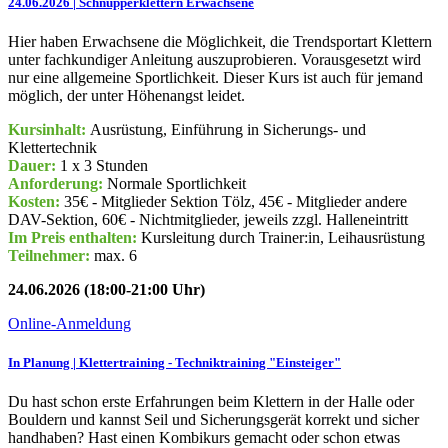
24.06.2026 | Schnupperklettern Erwachsene
Hier haben Erwachsene die Möglichkeit, die Trendsportart Klettern
unter fachkundiger Anleitung auszuprobieren. Vorausgesetzt wird
nur eine allgemeine Sportlichkeit. Dieser Kurs ist auch für jemand
möglich, der unter Höhenangst leidet.
Kursinhalt:
Ausrüstung, Einführung in Sicherungs- und
Klettertechnik
Dauer:
1 x 3 Stunden
Anforderung:
Normale Sportlichkeit
Kosten:
35€ - Mitglieder Sektion Tölz, 45€ - Mitglieder andere
DAV-Sektion, 60€ - Nichtmitglieder, jeweils zzgl. Halleneintritt
Im Preis enthalten:
Kursleitung durch Trainer:in, Leihausrüstung
Teilnehmer:
max. 6
24.06.2026 (18:00-21:00 Uhr)
Online-Anmeldung
In Planung | Klettertraining - Techniktraining "Einsteiger"
Du hast schon erste Erfahrungen beim Klettern in der Halle oder
Bouldern und kannst Seil und Sicherungsgerät korrekt und sicher
handhaben? Hast einen Kombikurs gemacht oder schon etwas