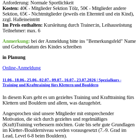
Anforderung: Normale Sportlichkeit
Kosten:
40€ - Mitglieder Sektion Tölz, 50€ - Mitglieder andere
Sektion, 65€ - Nichtmitglieder (jeweils ein Elternteil und ein Kind),
zzgl. Halleineintritt
Im Preis enthalten:
Kursleitung durch Trainer:in, Leihausrüstung
Teilnehmer: max. 6
Anmerkung:
bei der Anmeldung bitte ins "Bemerkungsfeld" Name
und Geburtsdatum des Kindes schreiben
in Planung
Online-Anmeldung
11.06., 18.06., 25.06., 02.07., 09.07., 16.07., 23.07.2026 | Spezialkurs -
Training und Krafttraining fürs Klettern und Bouldern
In diesem Kurs geht es um gezieltes Training und Krafttraining fürs
Klettern und Bouldern und allem, was dazugehört.
Angesprochen sind unsere Mitglieder mit entsprechender
Motivation, die sich durch gezieltes und regelmäßiges
(Kraft)Training verbessern möchten. Gute bis sehr gute Grundlagen
im Kletter-/Boulderniveau werden vorausgesetzt (7.-9. Grad im
Lead, Level 6-8 beim Bouldern).