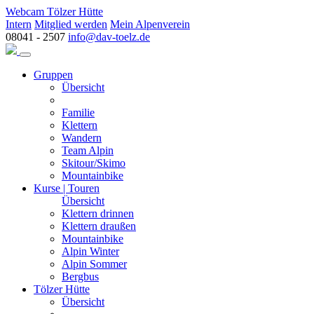
Webcam Tölzer Hütte
Intern
Mitglied werden
Mein Alpenverein
08041 - 2507
info@dav-toelz.de
Gruppen
Übersicht
Familie
Klettern
Wandern
Team Alpin
Skitour/Skimo
Mountainbike
Kurse | Touren
Übersicht
Klettern drinnen
Klettern draußen
Mountainbike
Alpin Winter
Alpin Sommer
Bergbus
Tölzer Hütte
Übersicht